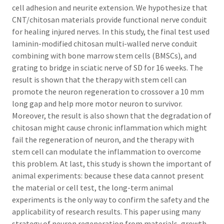
cell adhesion and neurite extension. We hypothesize that
CNT/chitosan materials provide functional nerve conduit
for healing injured nerves. In this study, the final test used
laminin-modified chitosan multi-walled nerve conduit
combining with bone marrow stem cells (BMSCs), and
grating to bridge in sciatic nerve of SD for 16 weeks. The
result is shown that the therapy with stem cell can
promote the neuron regeneration to crossover a 10 mm
long gap and help more motor neuron to survivor.
Moreover, the result is also shown that the degradation of
chitosan might cause chronic inflammation which might
fail the regeneration of neuron, and the therapy with
stem cell can modulate the inflammation to overcome
this problem. At last, this study is shown the important of
animal experiments: because these data cannot present
the material or cell test, the long-term animal
experiments is the only way to confirm the safety and the
applicability of research results. This paper using many
strategy of neuron regeneration from materials, growth