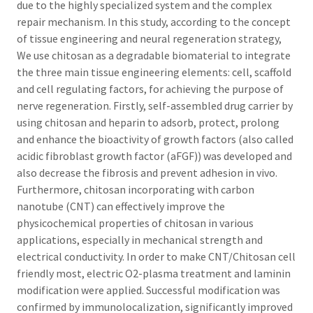
due to the highly specialized system and the complex
repair mechanism. In this study, according to the concept
of tissue engineering and neural regeneration strategy,
We use chitosan as a degradable biomaterial to integrate
the three main tissue engineering elements: cell, scaffold
and cell regulating factors, for achieving the purpose of
nerve regeneration. Firstly, self-assembled drug carrier by
using chitosan and heparin to adsorb, protect, prolong
and enhance the bioactivity of growth factors (also called
acidic fibroblast growth factor (aFGF)) was developed and
also decrease the fibrosis and prevent adhesion in vivo.
Furthermore, chitosan incorporating with carbon
nanotube (CNT) can effectively improve the
physicochemical properties of chitosan in various
applications, especially in mechanical strength and
electrical conductivity. In order to make CNT/Chitosan cell
friendly most, electric O2-plasma treatment and laminin
modification were applied. Successful modification was
confirmed by immunolocalization, significantly improved