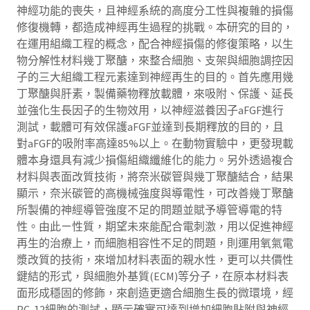
神經功能的喪失，且神經系統的高度分工性與複雜的損傷
修復機轉，都造成神經再生過程的挑戰。本研究的目的，
在運用組織工程的概念，配合神經損傷的修復策略，以生
物分解性材料幾丁聚醣，來整合細胞、支架與細胞調控因
子的三大組織工程元素達到神經再生的目的。首先應用幾
丁聚醣與肝素，製備藥物釋放載體，來吸附、保護、延長
並強化生長因子的生物效用，以神經滋養因子aFGF進行
測試，載體可有效保護aFGF並達到長期釋放的目的，且
對aFGF的吸附率高達85%以上。在動物實驗中，更發現載
體本身還具有減少損傷組織纖維化的能力。另外透過複合
材料與表面改質技術，將奈米碳管與幾丁聚醣結合，結果
顯示，奈米碳管的高機械強度與導電性，可改善幾丁聚醣
所製備的神經導管強度不足的問題並賦予導管導電的特
性。由此ㄧ性質，期望未來能配合電刺激，用以促進神經
再生的治療上，而細胞相容性不足的問題，則運用氧氣電
漿改質的技術，來增加材料表面的親水性，更可以共價性
鍵結的形式，與細胞外基質(ECM)等分子，在原本材料表
面形成穩固的修飾，來創造更適合細胞生長的微環境，經
PC-12細胞的測試，顯示確實可達到增加細胞貼附與神經