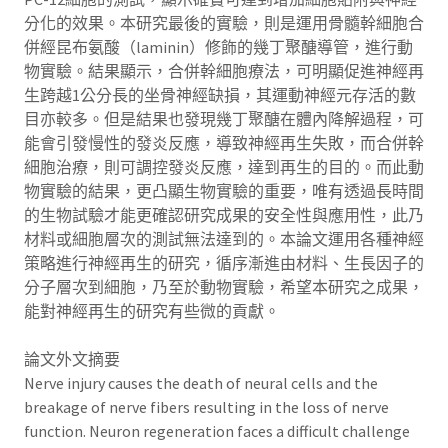
分化的效果。本研究最後的實驗，則是運用骨髓幹細胞合
併經昆布氨酸（laminin）修飾的幾丁聚醣導管，進行動
物實驗。結果顯示，合併幹細胞療法，可明顯促進神經再
生跨越1公分長的坐骨神經缺損，其運動神經元存活的數
目亦較多。但是結果也發現幾丁聚醣在體內降解過程，可
能會引發慢性的發炎反應，導致神經再生失敗，而合併幹
細胞治療，則可調控發炎反應，達到再生的目的。而此動
物實驗的結果，更凸顯生物實驗的重要，唯有透過長時間
的生物試驗才能更確認研究成果的安全性與應用性，此乃
材料或細胞層次的測試無法達到的。本論文運用各種神經
策略進行神經再生的研究，循序漸進由材料、生長因子的
分子層次到細胞，乃至於動物實驗，希望本研究之成果，
能對神經再生的研究有些微的貢獻。
論文外文摘要
Nerve injury causes the death of neural cells and the
breakage of nerve fibers resulting in the loss of nerve
function. Neuron regeneration faces a difficult challenge